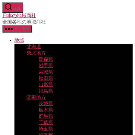
コ
検索
ン
日本の地域商社
テ
全国各地の地域商社
ン
メニュー
ツ
へ
地域
ス
北海道
キ
東北地方
ッ
青森県
プ
岩手県
宮城県
秋田県
山形県
福島県
関東地方
茨城県
栃木県
群馬県
千葉県
埼玉県