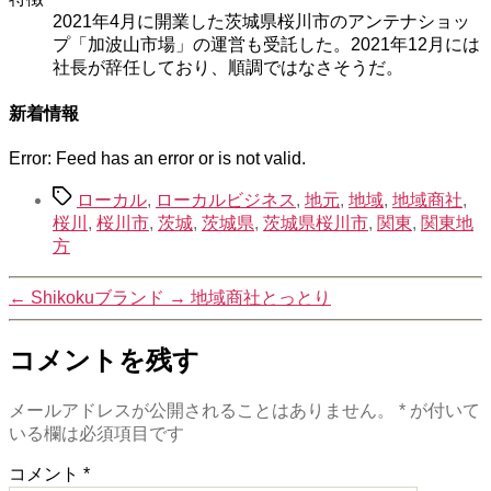
2021年4月に開業した茨城県桜川市のアンテナショッ
プ「加波山市場」の運営も受託した。2021年12月には
社長が辞任しており、順調ではなさそうだ。
新着情報
Error: Feed has an error or is not valid.
タ
ローカル
,
ローカルビジネス
,
地元
,
地域
,
地域商社
,
グ
桜川
,
桜川市
,
茨城
,
茨城県
,
茨城県桜川市
,
関東
,
関東地
方
←
Shikokuブランド
→
地域商社とっとり
コメントを残す
メールアドレスが公開されることはありません。
*
が付いて
いる欄は必須項目です
コメント
*