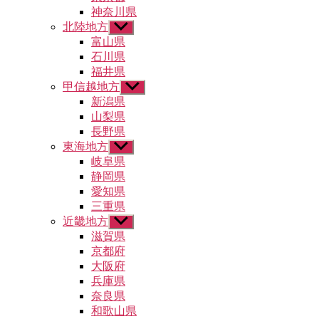
示
神奈川県
北陸地方
サ
ブ
富山県
メ
石川県
ニ
福井県
ュ
甲信越地方
サ
ー
ブ
新潟県
を
メ
山梨県
表
ニ
示
長野県
ュ
東海地方
サ
ー
ブ
岐阜県
を
メ
静岡県
表
ニ
示
愛知県
ュ
三重県
ー
近畿地方
サ
を
ブ
滋賀県
表
メ
示
京都府
ニ
大阪府
ュ
兵庫県
ー
奈良県
を
和歌山県
表