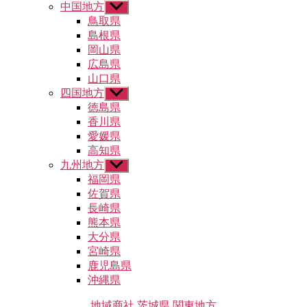
示
中国地方
サ
ブ
鳥取県
メ
島根県
ニ
岡山県
ュ
広島県
ー
山口県
を
四国地方
表
サ
示
ブ
徳島県
メ
香川県
ニ
愛媛県
ュ
高知県
ー
九州地方
サ
を
ブ
福岡県
表
メ
示
佐賀県
ニ
長崎県
ュ
熊本県
ー
大分県
を
宮崎県
表
示
鹿児島県
沖縄県
カ
地域商社
茨城県
関東地方