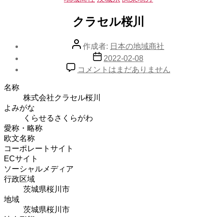
テ
ゴ
クラセル桜川
リ
ー
投
作成者:
日本の地域商社
稿
投
2022-02-08
者
稿
ク
コメントはまだありません
日
ラ
名称
セ
株式会社クラセル桜川
ル
よみがな
桜
くらせるさくらがわ
川
愛称・略称
へ
欧文名称
の
コーポレートサイト
ECサイト
ソーシャルメディア
行政区域
茨城県桜川市
地域
茨城県桜川市