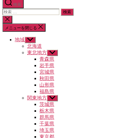
検索
検
索
検
対
索
メニューを閉じる
象:
を
閉
地域
サ
じ
ブ
北海道
る
メ
東北地方
サ
ニ
ブ
青森県
ュ
メ
岩手県
ー
ニ
宮城県
を
ュ
秋田県
表
ー
示
山形県
を
福島県
表
示
関東地方
サ
ブ
茨城県
メ
栃木県
ニ
群馬県
ュ
千葉県
ー
埼玉県
を
東京都
表