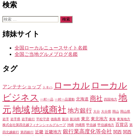
検索
検
索
対
姉妹サイト
象:
全国ローカルニュースサイト名鑑
全国ご当地グルメブログ名鑑
タグ
ローカル
ローカル
アンテナショップ
トキハ
ビジネス
地
商社
北海道
一村一品
一村一品運動
四国地方
元
地域
地域商社
地方銀行
大分
大分県
岡山
岡山県
東北
東北地方
岩手
岩手県
岩手銀行
平松守彦
徳島県
新潟
新潟県
東海
東海地方
百貨店
株式会社第四北越フィナンシャルグループ
沖縄
沖縄県
甲信越
甲信越地方
第
銀行業高度化等会社
近畿
近畿地方
関西
関西
四北越銀行
第四銀行